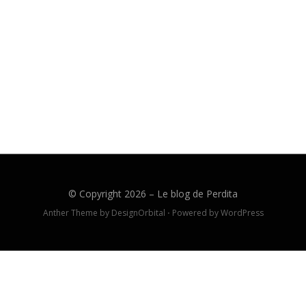
© Copyright 2026 –
Le blog de Perdita
Anther Theme by
DesignOrbital
⋅
Powered by
WordPress