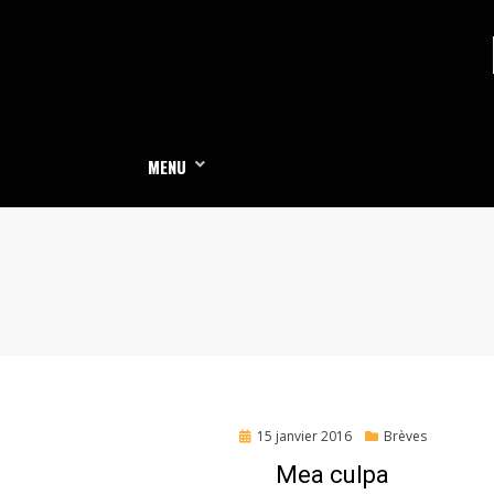
Skip
to
content
MENU
Posted
15 janvier 2016
Brèves
on
Mea culpa