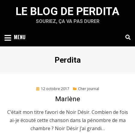
Skip
LE BLOG DE PERDITA
to
content
SOURIEZ, ÇA VA PAS DURER
MENU
Auteur/autrice
:
Perdita
Posted
12 octobre 2017
Cher journal
on
Marlène
C’était mon titre favori de Noir Désir. Combien de fois
ai-je écouté cette chanson dans la pénombre de ma
chambre ? Noir Désir j’ai grandi…